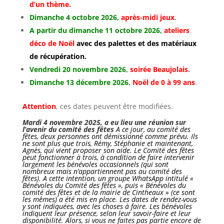
d’un thème.
Dimanche 4 octobre 2026,
après-midi jeux
.
A partir du dimanche 11 octobre 2026,
ateliers
déco de Noël
avec des palettes et des matériaux
de récupération.
Vendredi 20 novembre 2026
,
soirée Beaujolais
.
Dimanche 13 décembre 2026
,
Noël de 0 à 99 ans
.
Attention
, ces dates peuvent être modifiées.
Mardi 4 novembre 2025, a eu lieu une
réunion sur
l’avenir du comité des fêtes
A ce jour, au comité des
fêtes, deux personnes ont démissionné comme prévu. Ils
ne sont plus que trois, Rémy, Stéphanie et maintenant,
Agnès, qui vient proposer son aide. Le Comité des fêtes
peut fonctionner à trois, à condition de faire intervenir
largement les bénévoles occasionnels (qui sont
nombreux mais n’appartiennent pas au comité des
fêtes). A cette intention, un groupe WhatsApp intitulé «
Bénévoles du Comité des fêtes », puis « Bénévoles du
comité des fêtes et de la mairie de Cintheaux » (ce sont
les mêmes) a été mis en place. Les dates de rendez-vous
y sont indiquées, avec les choses à faire. Les bénévoles
indiquent leur présence, selon leur savoir-faire et leur
disponibilité. Alors, si vous ne faites pas partie encore de